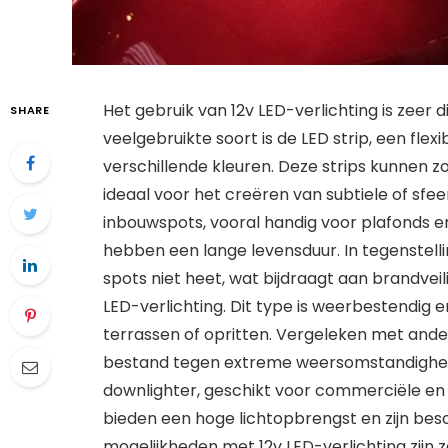
Het gebruik van 12v LED-verlichting is zeer d
SHARE
veelgebruikte soort is de LED strip, een flexi
verschillende kleuren. Deze strips kunnen z
ideaal voor het creëren van subtiele of sfeerv
inbouwspots, vooral handig voor plafonds en
hebben een lange levensduur. In tegenstelli
spots niet heet, wat bijdraagt aan brandveil
LED-verlichting. Dit type is weerbestendig en
terrassen of opritten. Vergeleken met ander
bestand tegen extreme weersomstandighede
downlighter, geschikt voor commerciële en r
bieden een hoge lichtopbrengst en zijn besch
mogelijkheden met 12v LED-verlichting zijn z