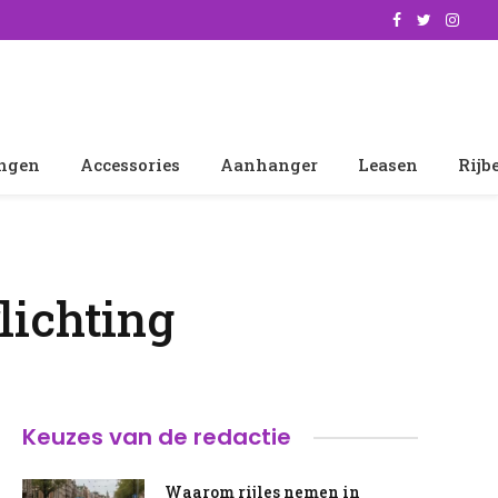
Facebook
Twitter
Insta
ingen
Accessories
Aanhanger
Leasen
Rijb
lichting
Keuzes van de redactie
Waarom rijles nemen in