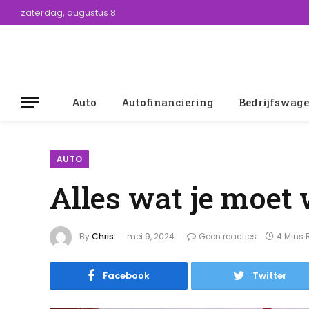
zaterdag, augustus 8
Auto
Autofinanciering
Bedrijfswag
AUTO
Alles wat je moet 
By
Chris
mei 9, 2024
Geen reacties
4 Mins
Facebook
Twitter