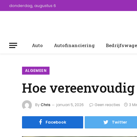
donderdag, augustus 6
Auto
Autofinanciering
Bedrijfswag
ALGEMEEN
Hoe vereenvoudig j
By
Chris
januari 5, 2026
Geen reacties
3 M
Facebook
Twitter