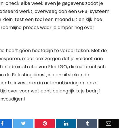
 in: check elke week even je gegevens zodat je
tomatiseerd werkt, overweeg dan een GPS-systeem
 klein: test een tool een maand uit en kijk hoe
stroomlijnd proces waar je amper nog over
tie hoeft geen hoofdpijn te veroorzaken. Met de
jd besparen, maar ook zorgen dat je voldoet aan
ttenadministratie van FleetGO, die automatisch
an de Belastingdienst, is een uitstekende
oor te investeren in automatisering en onze
jd over voor wat echt belangrijk is: je bedrijf
envoudigen!
Facebook
Twitter
Pinterest
LinkedIn
Tumblr
Email