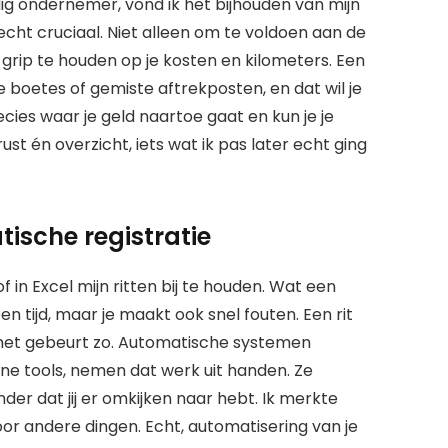
andig ondernemer, vond ik het bijhouden van mijn
cht cruciaal. Niet alleen om te voldoen aan de
grip te houden op je kosten en kilometers. Een
e boetes of gemiste aftrekposten, en dat wil je
precies waar je geld naartoe gaat en kun je je
st én overzicht, iets wat ik pas later echt ging
sche registratie
 in Excel mijn ritten bij te houden. Wat een
en tijd, maar je maakt ook snel fouten. Een rit
 het gebeurt zo. Automatische systemen
e tools, nemen dat werk uit handen. Ze
nder dat jij er omkijken naar hebt. Ik merkte
voor andere dingen. Echt, automatisering van je