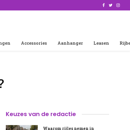
Facebook
Twitter
Insta
ingen
Accessories
Aanhanger
Leasen
Rijb
?
Keuzes van de redactie
Waarom rijles nemen in