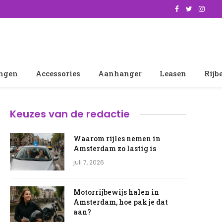
Facebook
Twitter
Insta
ingen
Accessories
Aanhanger
Leasen
Rijb
Keuzes van de redactie
Waarom rijles nemen in
Amsterdam zo lastig is
juli 7, 2026
Motorrijbewijs halen in
Amsterdam, hoe pak je dat
aan?