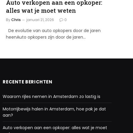
Auto verkopen aan een opkoper:
alles wat je moet weten
By
Chris
januari 21, 2026
0
De evolutie van auto opkopers door de jaren
heenAuto opkopers zijn door de jaren…
RECENTE BERICHTEN
Waarom rijles nemen in Amsterdam zo lastig is
Motorrijbewijs halen in Amsterdam, hoe pak je dat
aan?
Auto verkopen aan een opkoper: alles wat je moet