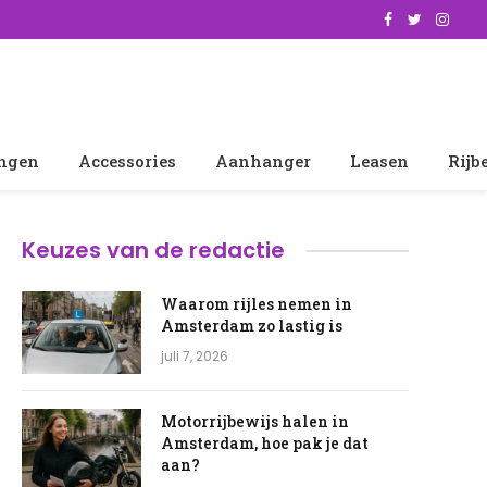
Facebook
Twitter
Insta
ingen
Accessories
Aanhanger
Leasen
Rijb
Keuzes van de redactie
Waarom rijles nemen in
Amsterdam zo lastig is
juli 7, 2026
Motorrijbewijs halen in
Amsterdam, hoe pak je dat
aan?