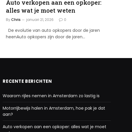
Auto verkopen aan een opkoper:
alles wat je moet weten
By
Chris
januari 21, 2026
0
De evolutie van auto opkopers door de jaren
heenAuto opkopers zijn door de jaren…
RECENTE BERICHTEN
Waarom rijles nemen in Amsterdam zo lastig is
Motorrijbewijs halen in Amsterdam, hoe pak je dat
aan?
Auto verkopen aan een opkoper: alles wat je moet